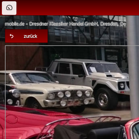
mobile.de - Dresdner Klassiker Handel GmbH, Dresden, De
zurück